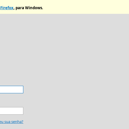
u
Firefox
, para Windows.
eu sua senha?